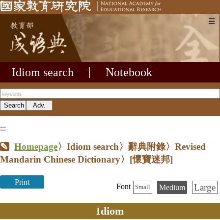
☰
Idiom search
|
Notebook
:::
Homepage
〉Idiom search〉辭典附錄〉Revised
Mandarin Chinese Dictionary〉
[懷寶迷邦]
Print
Large
Font
Medium
Small
Idiom