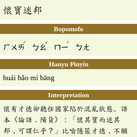
懷寶迷邦
Bopomofo
ˊ
ˇ
ˊ
ㄏㄨㄞ
ㄅㄠ
ㄇㄧ
ㄅㄤ
Hanyu Pinyin
huái bǎo mí bāng
Interpretation
懷有才德卻聽任國家陷於混亂狀態。語
本《論語．陽貨》：「懷其寶而迷其
邦，可謂仁乎？」比喻隱匿才德，不願