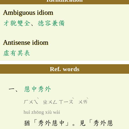
Ambiguous idiom
才貌雙全
、
德容兼備
Antisense idiom
虛有其表
Ref. words
慧中秀外
ˋ
ˋ
ˋ
ㄏㄨㄟ
ㄓㄨㄥ
ㄒㄧㄡ
ㄨㄞ
huì zhōng xiù wài
猶「秀外慧中」。見「秀外慧