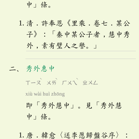
中」條。
清．許奉恩《里乘．卷七．某公
子》：「秦中某公子者，慧中秀
外，素有璧人之譽。」
秀外惠中
ˋ
ˋ
ˋ
ㄒㄧㄡ
ㄨㄞ
ㄏㄨㄟ
ㄓㄨㄥ
xiù wài huì zhōng
即「秀外慧中」。見「秀外慧
中」條。
唐．韓愈〈送李愿歸盤谷序〉：