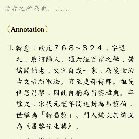
世者之所為也。……」
〔Annotation〕
韓愈：西元７６８∼８２４，字退
之，唐河陽人。通六經百家之學，崇
儒闢佛老，文章自成一家，為後世治
古文者所取法。官至吏部侍郎。祖先
世居昌黎，因此自稱為昌黎韓愈。卒
諡文，宋代元豐年間追封為昌黎伯，
世稱為「韓昌黎」。門人編次其詩文
為《昌黎先生集》。