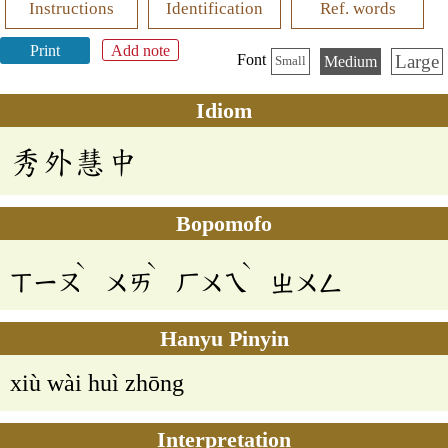
Instructions
Identification
Ref. words
Print
Add note
Large
Font
Medium
Small
Idiom
秀外慧中
Bopomofo
ˋ
ˋ
ˋ
ㄒㄧㄡ
ㄨㄞ
ㄏㄨㄟ
ㄓㄨㄥ
Hanyu Pinyin
xiù wài huì zhōng
Interpretation