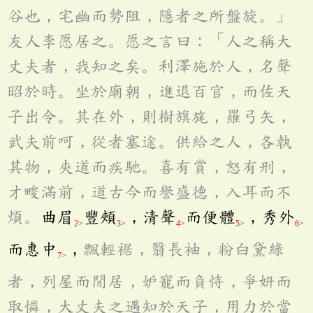
谷也，宅幽而勢阻，隱者之所盤旋。」
友人李愿居之。愿之言曰：「人之稱大
丈夫者，我知之矣。利澤施於人，名聲
昭於時。坐於廟朝，進退百官，而佐天
子出令。其在外，則樹旗旄，羅弓矢，
武夫前呵，從者塞途。供給之人，各執
其物，夾道而疾馳。喜有賞，怒有刑，
才畯滿前，道古今而譽盛德，入耳而不
煩。
曲眉
豐頰
，清聲
而便體
，秀外
2>
3>
4>
5>
6>
而惠中
，
飄輕裾，翳長袖，粉白黛綠
7>
者，列屋而閒居，妒寵而負恃，爭妍而
取憐，大丈夫之遇知於天子，用力於當