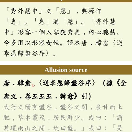
「秀外慧中」之「慧」，典源作
「惠」。「惠」通「慧」。「秀外慧
中」形容一個人容貌秀美，內心聰慧。
今多用以形容女性。語本唐．韓愈〈送
李愿歸盤谷序〉。
Allusion source
唐．韓愈
〈送李愿歸盤谷序〉（據《全
1>
唐文．卷五五五．韓愈》引）
太行之陽有盤谷，盤谷之閒，泉甘而土
肥，草木叢茂，居民鮮少。或曰：「謂
其環兩山之閒，故曰盤。」或曰：「是