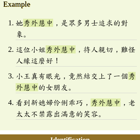
Example
她
秀外慧中
，是眾多男士追求的對
象。
這位小姐
秀外慧中
，待人親切，難怪
人緣這麼好！
小王真有眼光，竟然結交上了一個
秀
外慧中
的女朋友。
看到新媳婦伶俐乖巧，
秀外慧中
，老
太太不禁露出滿意的笑容。
Identification