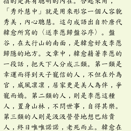
指的是具有聰明的內在。合起來用，
「秀外慧中」就是用來形容一個人容貌
秀美，內心聰慧。這句成語出自於唐代
韓愈所寫的〈送李愿歸盤谷序〉。盤
谷，在太行山的南面，是韓愈好友李愿
歸隱的地方。文章中，韓愈藉著李愿的
一段話，把天下人分成三類。第一類是
幸運而得到天子寵信的人，不但在外為
官，威風凜凜，居家更是美人為伴，爭
寵而嬌。第二類的人，則是李愿這種
人，置身山林，不問世事，自得其樂。
第三類的人則是汲汲營營地想巴結貴
人，終日唯唯諾諾，老死而止。韓愈在