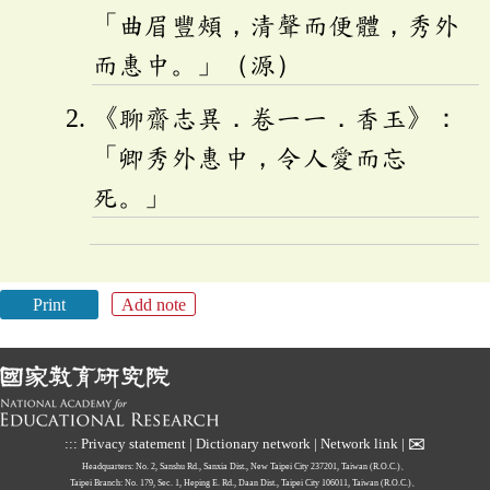
「曲眉豐頰，清聲而便體，秀外
而惠中。」（源）
《聊齋志異．卷一一．香玉》：
「卿秀外惠中，令人愛而忘
死。」
Print
Add note
✉
:::
Privacy statement
|
Dictionary network
|
Network link
|
Headquarters: No. 2, Sanshu Rd., Sanxia Dist., New Taipei City 237201, Taiwan (R.O.C.)、
Taipei Branch: No. 179, Sec. 1, Heping E. Rd., Daan Dist., Taipei City 106011, Taiwan (R.O.C.)、