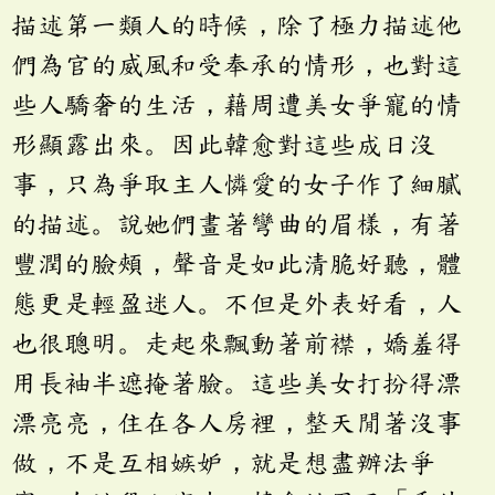
描述第一類人的時候，除了極力描述他
們為官的威風和受奉承的情形，也對這
些人驕奢的生活，藉周遭美女爭寵的情
形顯露出來。因此韓愈對這些成日沒
事，只為爭取主人憐愛的女子作了細膩
的描述。說她們畫著彎曲的眉樣，有著
豐潤的臉頰，聲音是如此清脆好聽，體
態更是輕盈迷人。不但是外表好看，人
也很聰明。走起來飄動著前襟，嬌羞得
用長袖半遮掩著臉。這些美女打扮得漂
漂亮亮，住在各人房裡，整天閒著沒事
做，不是互相嫉妒，就是想盡辦法爭