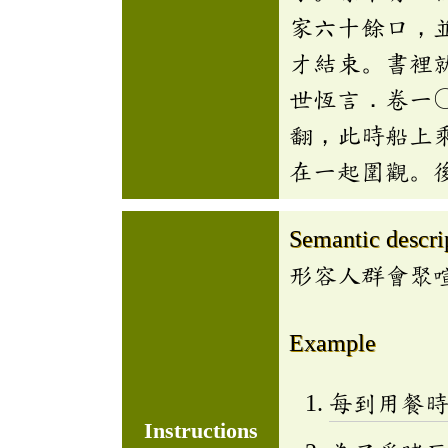
家六十餘口，
才結束。書裡
世恆言．卷一
翻，此時船上
在一起圍觀。
Semantic descri
形容人群會聚
Example
每到用餐
Instructions