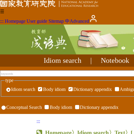
☰
:::
Homepage
User guide
Sitemap
中
Advanced
Idiom search
|
Notebook
type
Idiom search
Body idiom
Dictionary appendix
Ambigu
Conceptual Search
Body idiom
Dictionary appendix
:::
Homepage
〉Idiom search〉Text〉