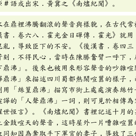
※＃語或出宋．黃冀之《南燼紀聞》。
水在鼎裡沸騰翻滾的聲音與樣貌，在古代常
漢書．卷六八．霍光金日磾傳．霍光》就用
混亂，導致臣下的不安。《後漢書．卷四三
苛刻，不得民心，當時在陳勝奮臂一呼下，
下鼎沸」。後來也被用來形容聲音的吵雜喧
譁鼎沸」來描述四川蜀都熱鬧喧囂的樣子，
則用「絲篁鼎沸」描寫市街上處處演奏絲竹
喧譁的「人聲鼎沸」一詞，則可見於相傳為
醒世恆言》。《南燼紀聞》書裡記述十月的
上金鼓喧天的聲音，這時屋外一片嘈雜喧囂
位同知因為奪取手下軍官的妻子，導致了三