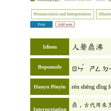
Pronunciation and Interpretation
Allusio
Print
Add note
人聲鼎沸
Idiom
ˊ
Bopomofo
ㄖㄣ
ㄕㄥ
ㄉ
Hanyu Pinyin
rén shēng dǐng f
鼎，古代用來
Interpretation