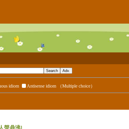
ous idiom
Antisense idiom
（Multiple choice）
[人聲鼎沸]