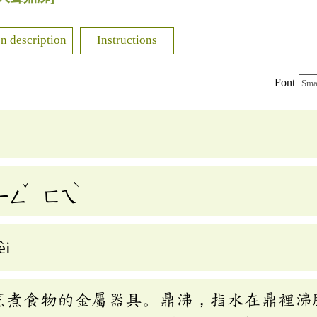
n description
Instructions
Font
Sma
ˇ
ˋ
ㄧㄥ
ㄈㄟ
èi
烹煮食物的金屬器具。鼎沸，指水在鼎裡沸