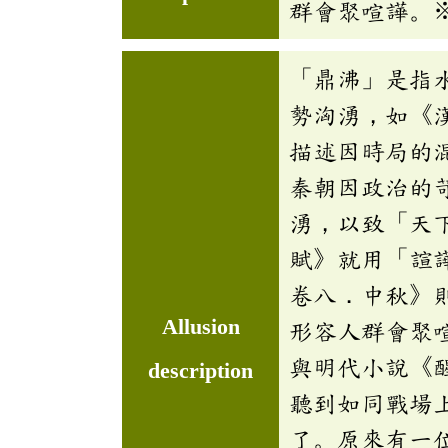
群會聚喧譁。
「鼎沸」是指
勢洶湧，如《
描述因時局的
秦朝因政治的
湧，以致「天
賦》就用「諠
卷八．中秋》
Allusion
形容人群會聚
與明代小說《
description
聽到如同戰場
了。原來有一