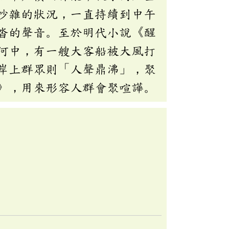
吵雜的狀況，一直持續到中午
沓的聲音。至於明代小說《醒
河中，有一艘大客船被大風打
岸上群眾則「人聲鼎沸」，聚
》，用來形容人群會聚喧譁。