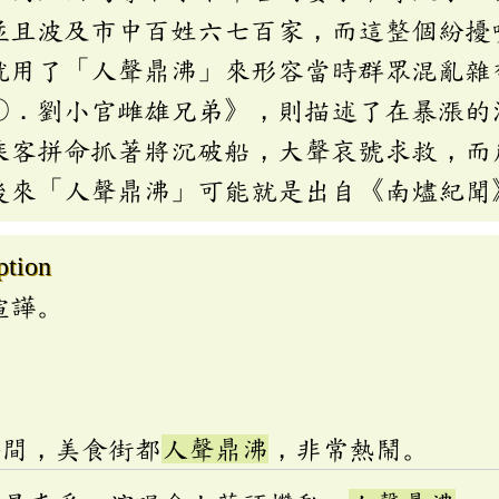
並且波及市中百姓六七百家，而這整個紛擾
就用了「人聲鼎沸」來形容當時群眾混亂雜
〇．劉小官雌雄兄弟》，則描述了在暴漲的
乘客拼命抓著將沉破船，大聲哀號求救，而
後來「人聲鼎沸」可能就是出自《南燼紀聞
ption
喧譁。
時間，美食街都
人聲鼎沸
，非常熱鬧。