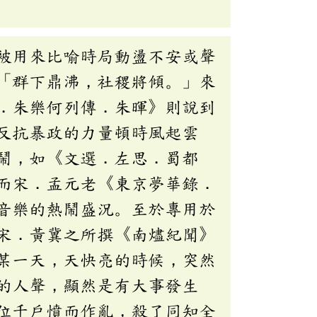
被用來比喻時局動盪不安或聲
「群下鼎沸，社稷將傾。」來
．朱樂何列傳．朱暉》則說到
反抗暴政的力量頓時風起雲
鬧，如《文選．左思．蜀都
而宋．孟元老《東京夢華錄．
音樂的熱鬧盛況。至於專用於
宋．黃冀之所撰《南燼紀聞》
某一天，天快亮的時候，突然
的人聲，顯然是有大事發生
位千戶憤而作亂，殺了同知全