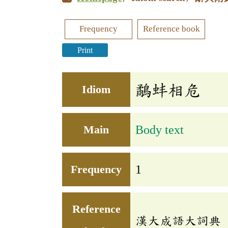
Frequency
Reference book
Print
鷸蚌相危
Idiom
Main
Body text
Frequency
1
Reference
漢大成語大詞典