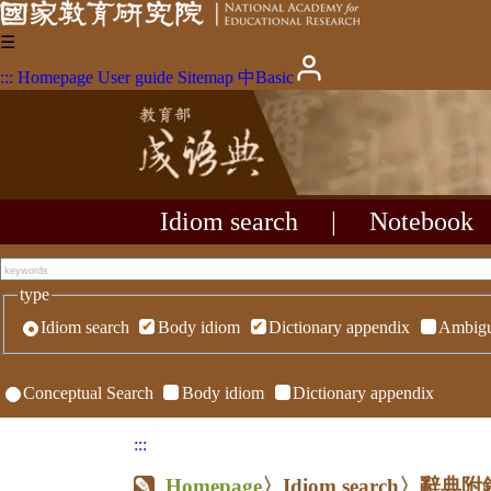
☰
:::
Homepage
User guide
Sitemap
中
Basic
Idiom search
|
Notebook
type
Idiom search
Body idiom
Dictionary appendix
Ambigu
Conceptual Search
Body idiom
Dictionary appendix
:::
Homepage
〉Idiom search〉