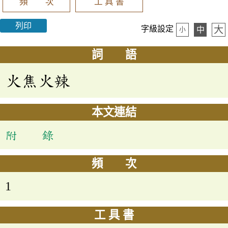
頻 次
工 具 書
列印
大
字級設定
中
小
詞 語
火焦火辣
本文連結
附 錄
頻 次
1
工 具 書