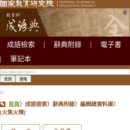
☰
成語檢索
|
辭典附錄
|
電子書
|
筆記本
:::
首頁
〉成語檢索〉辭典附錄〉編輯總資料庫〉
[火焦火辣]