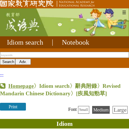
☰
Idiom search
|
Notebook
:::
Homepage
〉Idiom search〉辭典附錄〉Revised
Mandarin Chinese Dictionary〉
[疾風知勁草]
Print
Large
Font
Medium
Small
Idiom