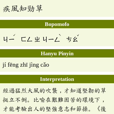
疾風知勁草
Bopomofo
ˊ
ˋ
ˇ
ㄐㄧ
ㄈㄥ
ㄓ
ㄐㄧㄥ
ㄘㄠ
Hanyu Pinyin
jí fēng zhī jìng cǎo
Interpretation
經過猛烈大風的吹襲，才知道堅韌的草
挺立不倒。比喻在艱難困苦的環境下，
才能考驗出人的堅強意志和節操。《後