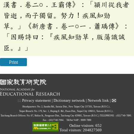
漢書．卷二○．王霸傳》：「潁川從我者
皆逝，而子獨留。努力！疾風知勁
草。」《新唐書．卷一○一．蕭瑀傳》：
「因賜詩曰：『疾風知勁草，版蕩識誠
臣。』」
Print
✉
:::
Privacy statement
|
Dictionary network
|
Network link
|
Headquarters: No. 2, Sanshu Rd., Sanxia Dist., New Taipei City 237201, Taiwan (R.O.C.)、
Taipei Branch: No. 179, Sec. 1, Heping E. Rd., Daan Dist., Taipei City 106011, Taiwan (R.O.C.)、
Taichung Branch Offices: No. 67, Shifan St., Fengyuan Dist., Taichung City 420081, Taiwan (R.O.C.)
TELEPHONE：(02)7740-7890、
Fax：(02)7740-7064、
TANet VoIP：9009-7890
Online visitors: 652
Total visitors: 204827569