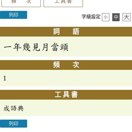
頻 次
工 具 書
列印
大
字級設定
中
小
詞 語
一年幾見月當頭
頻 次
1
工 具 書
成語典
列印