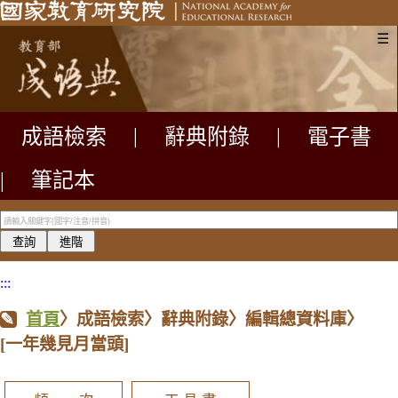
☰
成語檢索
|
辭典附錄
|
電子書
|
筆記本
:::
首頁
〉成語檢索〉辭典附錄〉編輯總資料庫〉
[一年幾見月當頭]