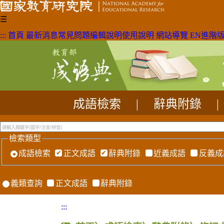
☰
:::
首頁
最新消息
常見問題
編輯說明
使用說明
網站導覽
EN
進階
成語檢索
|
辭典附錄
|
檢索類型
成語檢索
正文成語
辭典附錄
近義成語
反義成
義類查詢
正文成語
辭典附錄
:::