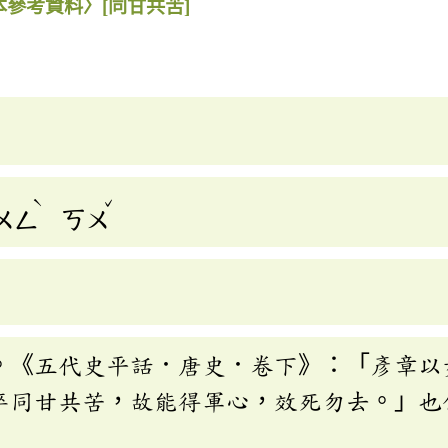
本參考資料〉
[同甘共苦]
ˋ
ˇ
ㄨㄥ
ㄎㄨ
。《五代史平話．唐史．卷下》：「彥章以
卒同甘共苦，故能得軍心，效死勿去。」也