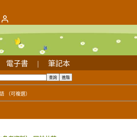
版
電子書
|
筆記本
語
（可複選）