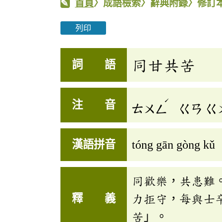
首頁
〉成語檢索〉辭典附錄〉修訂
列印
同甘共苦
詞 語
ˊ
注 音
ㄊㄨㄥ
ㄍㄢ
ㄍ
漢語拼音
tóng gān gòng kǔ
同歡樂，共患難
釋 義
力拒守，每與士
苦」。