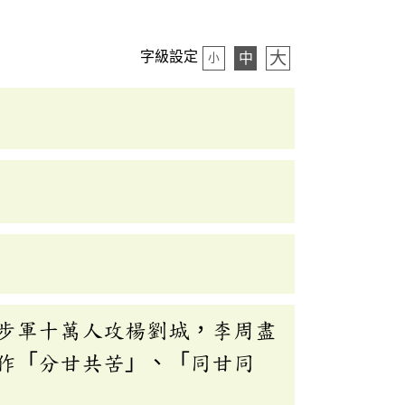
大
字級設定
中
小
步軍十萬人攻楊劉城，李周盡
作「分甘共苦」、「同甘同