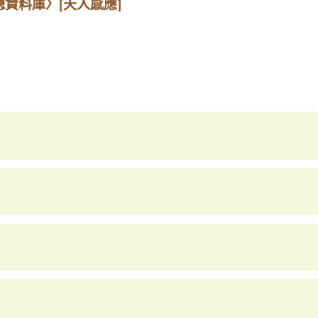
總資料庫〉
[天人感應]