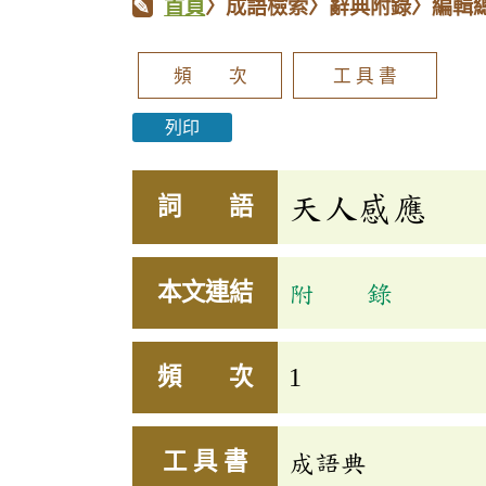
首頁
〉成語檢索〉辭典附錄〉編輯
頻 次
工 具 書
列印
天人感應
詞 語
本文連結
附 錄
頻 次
1
工 具 書
成語典