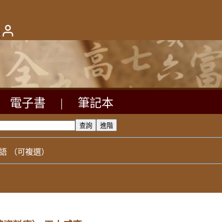
版
電子書
|
筆記本
語
（可複選）