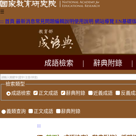
☰
:::
首頁
最新消息
常見問題
編輯說明
使用說明
網站導覽
EN
基礎
成語檢索
|
辭典附錄
|
檢索類型
成語檢索
正文成語
辭典附錄
近義成語
反義成
義類查詢
正文成語
辭典附錄
:::