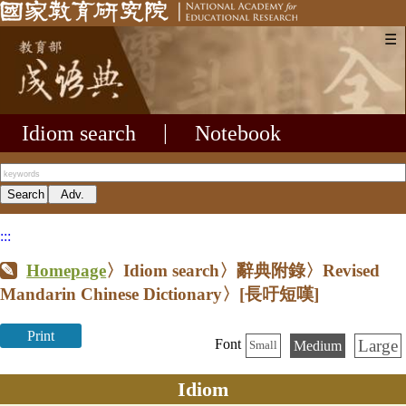
☰
Idiom search
|
Notebook
:::
Homepage
〉Idiom search〉辭典附錄〉Revised
Mandarin Chinese Dictionary〉
[長吁短嘆]
Print
Large
Font
Medium
Small
Idiom