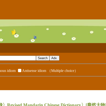
ous idiom
Antisense idiom
（Multiple choice）
evised Mandarin Chinese Dictionary〉
[龐然大物