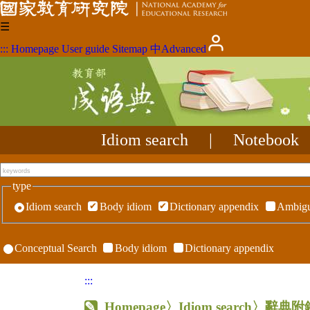
☰
:::
Homepage
User guide
Sitemap
中
Advanced
Idiom search
|
Notebook
type
Idiom search
Body idiom
Dictionary appendix
Ambigu
Conceptual Search
Body idiom
Dictionary appendix
:::
Homepage
〉Idiom search〉辭典附錄〉R