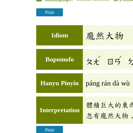
Print
龐然大物
Idiom
ˊ
ˊ
Bopomofo
ㄆㄤ
ㄖㄢ
Hanyu Pinyin
páng rán dà wù
體積巨大的東
Interpretation
忽有龐然大物
Print