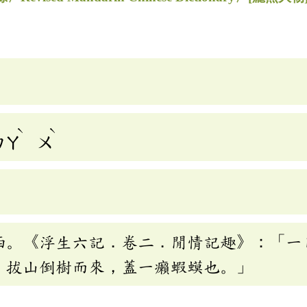
ˋ
ˋ
ㄉㄚ
ㄨ
西。《浮生六記．卷二．閒情記趣》：「一
，拔山倒樹而來，蓋一癩蝦蟆也。」