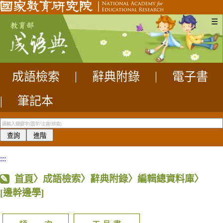
☰
成語檢索
|
辭典附錄
|
電子書
|
筆記本
:::
首頁
〉成語檢索〉辭典附錄〉編輯總資料庫〉
[邊幹邊學]