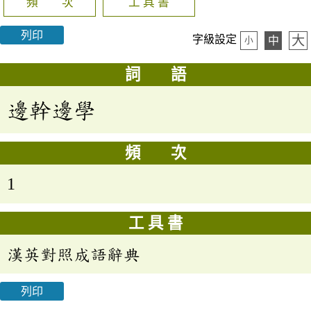
頻 次
工 具 書
列印
大
字級設定
中
小
詞 語
邊幹邊學
頻 次
1
工 具 書
漢英對照成語辭典
列印