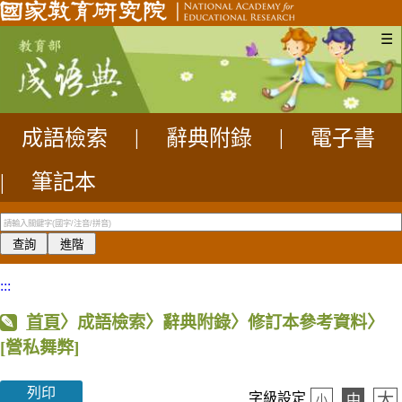
☰
成語檢索
|
辭典附錄
|
電子書
|
筆記本
:::
首頁
〉成語檢索〉辭典附錄〉修訂本參考資料〉
[營私舞弊]
列印
大
字級設定
中
小