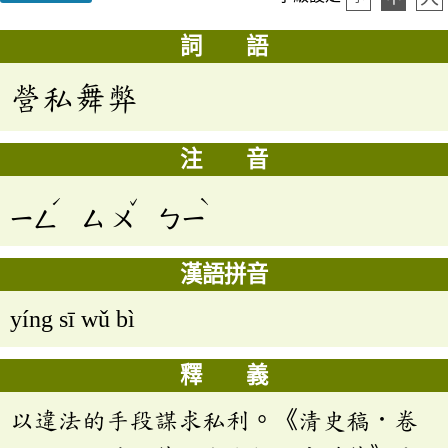
詞 語
營私舞弊
注 音
ˊ
ˇ
ˋ
ㄧㄥ
ㄙ
ㄨ
ㄅㄧ
漢語拼音
yíng sī wǔ bì
釋 義
以違法的手段謀求私利。《清史稿．卷