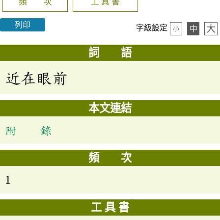
頻 次
工 具 書
列印
大
字級設定
中
小
詞 語
近在眼前
本文連結
附 錄
頻 次
1
工 具 書