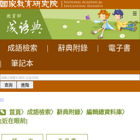
☰
成語檢索
|
辭典附錄
|
電子書
|
筆記本
:::
首頁
〉成語檢索〉辭典附錄〉編輯總資料庫〉
[近在眼前]