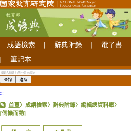
☰
成語檢索
|
辭典附錄
|
電子書
|
筆記本
:::
首頁
〉成語檢索〉辭典附錄〉編輯總資料庫〉
[伺機而動]