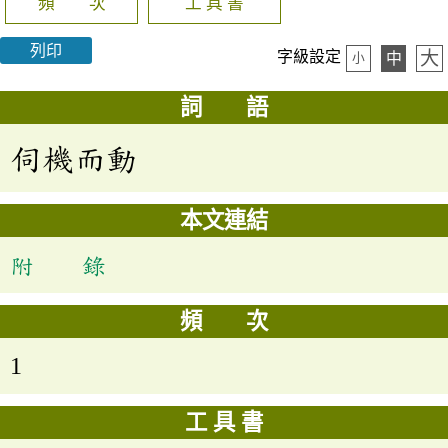
頻 次
工 具 書
列印
大
字級設定
中
小
詞 語
伺機而動
本文連結
附 錄
頻 次
1
工 具 書