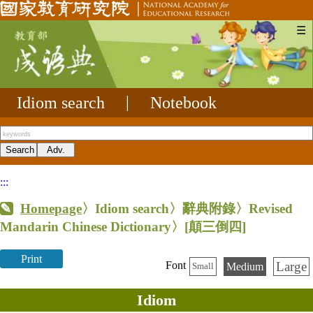
☰
Idiom search
|
Notebook
:::
Homepage
〉Idiom search〉辭典附錄〉Revised
Mandarin Chinese Dictionary〉
[顛三倒四]
Print
Large
Font
Medium
Small
Idiom