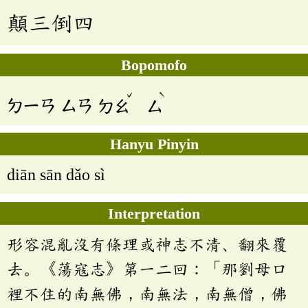
顛三倒四
Bopomofo
ˇ
ˋ
ㄉㄧㄢ
ㄙㄢ
ㄉㄠ
ㄙ
Hanyu Pinyin
diān sān dǎo sì
Interpretation
形容混亂沒有條理或神志不清、翻來覆
去。《蕩寇志》第一二回：「那劉母口
裡不住的南無佛，南無法，南無僧，佛