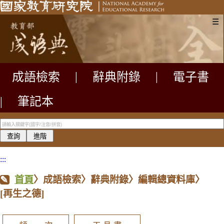
☰
成語檢索
|
辭典附錄
|
電子書
|
筆記本
:::
首頁
〉成語檢索〉辭典附錄〉編輯總資料庫〉
[再生之德]