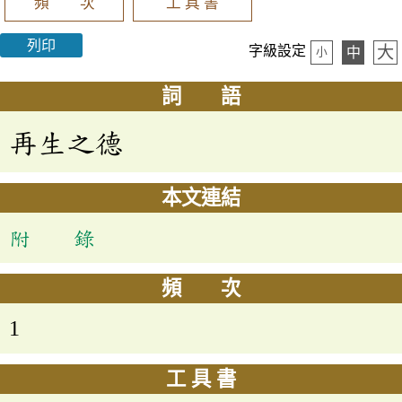
頻 次
工 具 書
列印
大
字級設定
中
小
詞 語
再生之德
本文連結
附 錄
頻 次
1
工 具 書