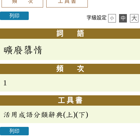
頻 次
工 具 書
列印
大
字級設定
中
小
詞 語
曠廢隳惰
頻 次
1
工 具 書
活用成語分類辭典(上)(下)
列印