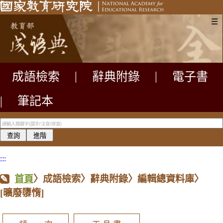
☰
成語檢索
|
辭典附錄
|
電子書
|
筆記本
:::
首頁
〉成語檢索〉辭典附錄〉編輯總資料庫〉
[曠廢隳惰]