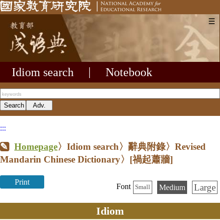
☰
Idiom search
|
Notebook
:::
Homepage
〉Idiom search〉辭典附錄〉Revised
Mandarin Chinese Dictionary〉
[禍起蕭牆]
Print
Large
Font
Medium
Small
Idiom