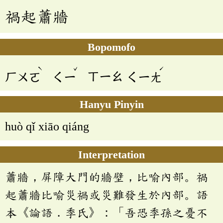
禍起蕭牆
Bopomofo
ˋ
ˇ
ˊ
ㄏㄨㄛ
ㄑㄧ
ㄒㄧㄠ
ㄑㄧㄤ
Hanyu Pinyin
huò qǐ xiāo qiáng
Interpretation
蕭牆，屏障大門的牆壁，比喻內部。禍
起蕭牆比喻災禍或災難發生於內部。語
本《論語．季氏》：「吾恐季孫之憂不