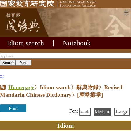
☰
Idiom search
|
Notebook
:::
Homepage
〉Idiom search〉辭典附錄〉Revised
Mandarin Chinese Dictionary〉
[摩拳擦掌]
Print
Large
Font
Medium
Small
Idiom