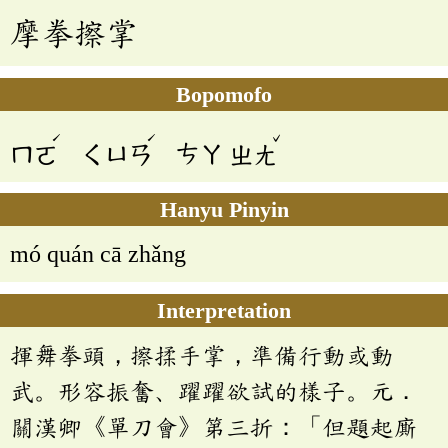
摩拳擦掌
Bopomofo
ˊ
ˊ
ˇ
ㄇㄛ
ㄑㄩㄢ
ㄘㄚ
ㄓㄤ
Hanyu Pinyin
mó quán cā zhǎng
Interpretation
揮舞拳頭，擦揉手掌，準備行動或動
武。形容振奮、躍躍欲試的樣子。元．
關漢卿《單刀會》第三折：「但題起廝