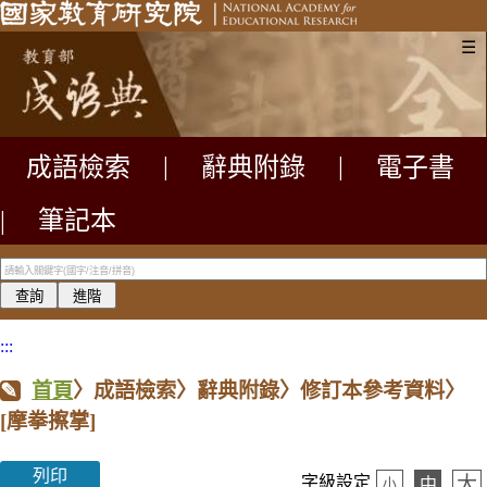
☰
成語檢索
|
辭典附錄
|
電子書
|
筆記本
:::
首頁
〉成語檢索〉辭典附錄〉修訂本參考資料〉
[摩拳擦掌]
列印
大
字級設定
中
小