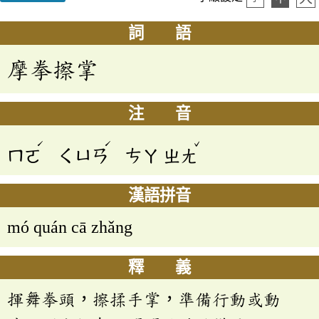
詞 語
摩拳擦掌
注 音
ˊ
ˊ
ˇ
ㄇㄛ
ㄑㄩㄢ
ㄘㄚ
ㄓㄤ
漢語拼音
mó quán cā zhǎng
釋 義
揮舞拳頭，擦揉手掌，準備行動或動