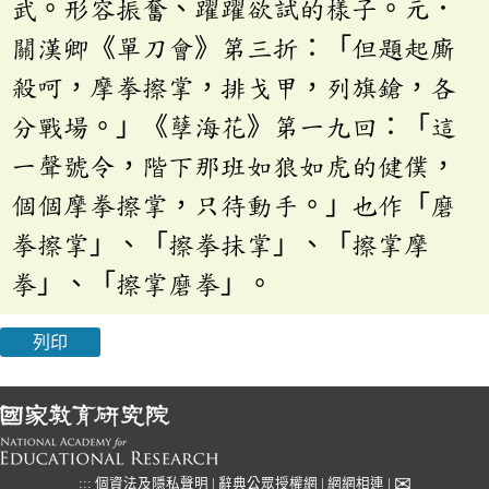
武。形容振奮、躍躍欲試的樣子。元．
關漢卿《單刀會》第三折：「但題起廝
殺呵，摩拳擦掌，排戈甲，列旗鎗，各
分戰場。」《孽海花》第一九回：「這
一聲號令，階下那班如狼如虎的健僕，
個個摩拳擦掌，只待動手。」也作「磨
拳擦掌」、「擦拳抹掌」、「擦掌摩
拳」、「擦掌磨拳」。
列印
✉
:::
個資法及隱私聲明
|
辭典公眾授權網
|
網網相連
|