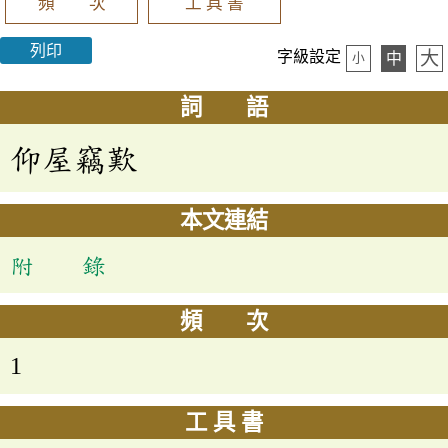
頻 次
工 具 書
列印
大
字級設定
中
小
詞 語
仰屋竊歎
本文連結
附 錄
頻 次
1
工 具 書