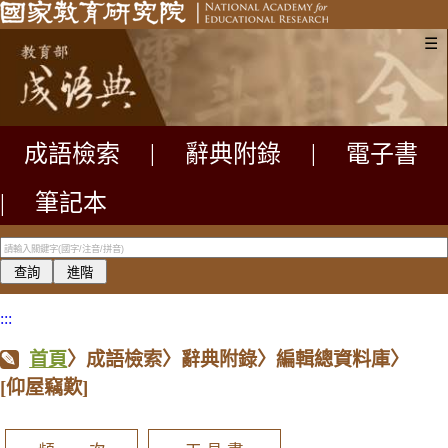
☰
成語檢索
|
辭典附錄
|
電子書
|
筆記本
:::
首頁
〉成語檢索〉辭典附錄〉編輯總資料庫〉
[仰屋竊歎]