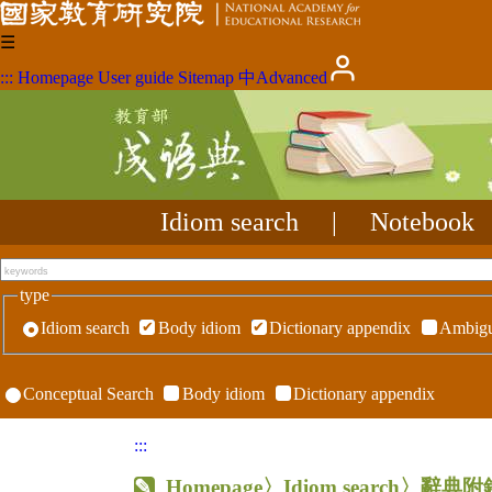
☰
:::
Homepage
User guide
Sitemap
中
Advanced
Idiom search
|
Notebook
type
Idiom search
Body idiom
Dictionary appendix
Ambigu
Conceptual Search
Body idiom
Dictionary appendix
:::
Homepage
〉Idiom search〉