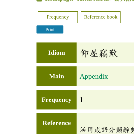
Frequency
Reference book
Print
仰屋竊歎
Idiom
Main
Appendix
Frequency
1
Reference
活用成語分類辭典(