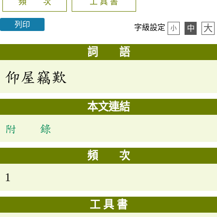
頻 次
工 具 書
列印
大
字級設定
中
小
詞 語
仰屋竊歎
本文連結
附 錄
頻 次
1
工 具 書