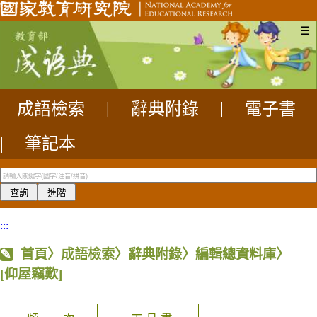
☰
成語檢索
|
辭典附錄
|
電子書
|
筆記本
:::
首頁
〉成語檢索〉辭典附錄〉編輯總資料庫〉
[仰屋竊歎]