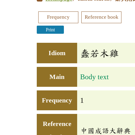
Frequency
Reference book
Print
蠢若木雞
Idiom
Main
Body text
Frequency
1
Reference
中國成語大辭典