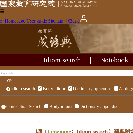
☰
:::
Homepage
User guide
Sitemap
中
Basic
Idiom search
|
Notebook
type
Idiom search
Body idiom
Dictionary appendix
Ambigu
Conceptual Search
Body idiom
Dictionary appendix
:::
Homepage
〉Idiom search〉