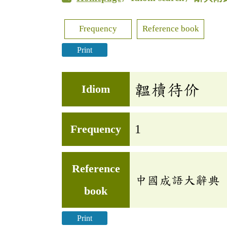
Frequency
Reference book
Print
韞櫝待价
Idiom
Frequency
1
Reference
中國成語大辭典
book
Print