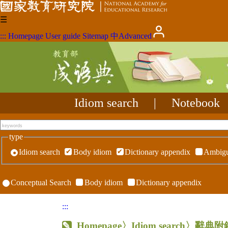
☰
:::
Homepage
User guide
Sitemap
中
Advanced
Idiom search
|
Notebook
type
Idiom search
Body idiom
Dictionary appendix
Ambigu
Conceptual Search
Body idiom
Dictionary appendix
:::
Homepage
〉Idiom search〉