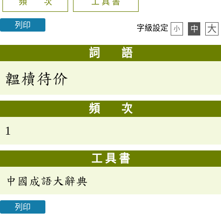
頻 次
工 具 書
列印
大
字級設定
中
小
詞 語
韞櫝待价
頻 次
1
工 具 書
中國成語大辭典
列印