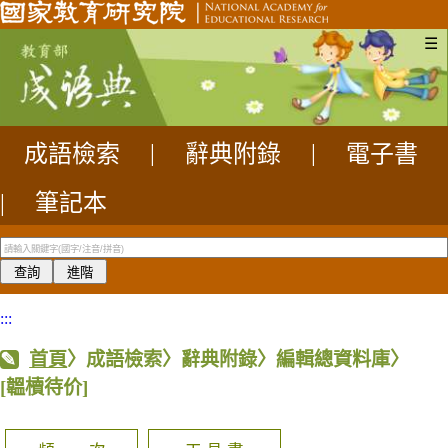
☰
成語檢索
|
辭典附錄
|
電子書
|
筆記本
:::
首頁
〉成語檢索〉辭典附錄〉編輯總資料庫〉
[韞櫝待价]