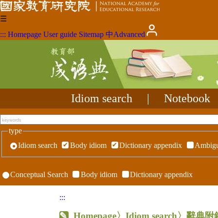
☰
:::
Homepage
User guide
Sitemap
中
Advanced
Idiom search
|
Notebook
type
Idiom search
Body idiom
Dictionary appendix
Ambigu
Conceptual Search
Body idiom
Dictionary appendix
:::
Homepage
〉Idiom search〉