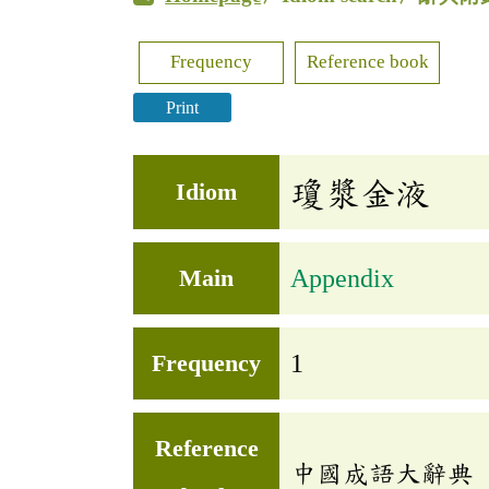
Frequency
Reference book
Print
瓊漿金液
Idiom
Main
Appendix
Frequency
1
Reference
中國成語大辭典