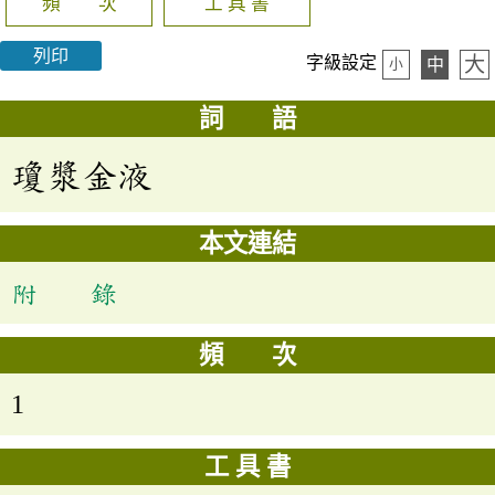
頻 次
工 具 書
列印
大
字級設定
中
小
詞 語
瓊漿金液
本文連結
附 錄
頻 次
1
工 具 書