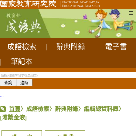
☰
成語檢索
|
辭典附錄
|
電子書
|
筆記本
:::
首頁
〉成語檢索〉辭典附錄〉編輯總資料庫〉
[瓊漿金液]