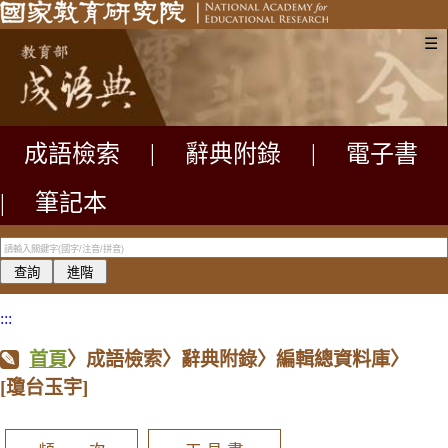
☰
成語檢索
|
辭典附錄
|
電子書
|
筆記本
:::
首頁
〉成語檢索〉辭典附錄〉編輯總資料庫〉
[瓊台玉宇]