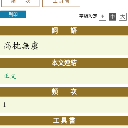
頻 次
工 具 書
列印
大
字級設定
中
小
詞 語
高枕無虞
本文連結
正文
頻 次
1
工 具 書