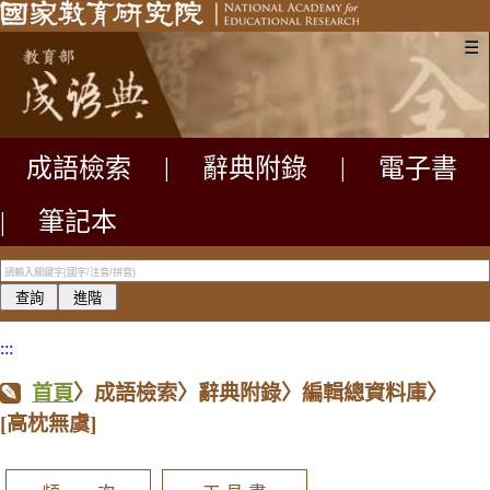
☰
成語檢索
|
辭典附錄
|
電子書
|
筆記本
:::
首頁
〉成語檢索〉辭典附錄〉編輯總資料庫〉
[高枕無虞]