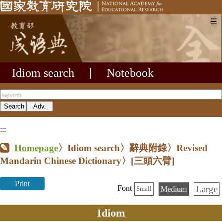
☰
Idiom search
|
Notebook
:::
Homepage
〉Idiom search〉辭典附錄〉Revised
Mandarin Chinese Dictionary〉
[三頭六臂]
Print
Large
Font
Medium
Small
Idiom