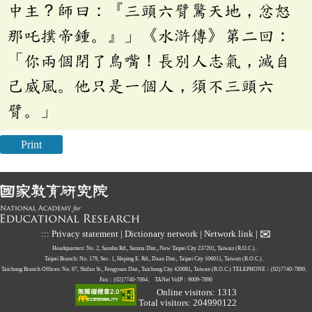
中主？師曰：『三頭六臂驚天地，忿怒
那吒撲帝鍾。』」《水滸傳》第二回：
「你兩個閉了鳥嘴！長別人志氣，滅自
己威風。他只是一個人，須不三頭六
臂。」
Print
✉
:::
Privacy statement
|
Dictionary network
|
Network link
|
Headquarters: No. 2, Sanshu Rd., Sanxia Dist., New Taipei City 237201, Taiwan (R.O.C.)、
Taipei Branch: No. 179, Sec. 1, Heping E. Rd., Daan Dist., Taipei City 106011, Taiwan (R.O.C.)、
Taichung Branch Offices: No. 67, Shifan St., Fengyuan Dist., Taichung City 420081, Taiwan (R.O.C.)
TELEPHONE：(02)7740-7890、
Fax：(02)7740-7064、
TANet VoIP：9009-7890
Online visitors: 1313
Total visitors: 204990122