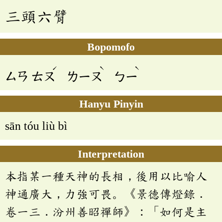
三頭六臂
Bopomofo
ˊ
ˋ
ˋ
ㄙㄢ
ㄊㄡ
ㄌㄧㄡ
ㄅㄧ
Hanyu Pinyin
sān tóu liù bì
Interpretation
本指某一種天神的長相，後用以比喻人
神通廣大，力強可畏。《景德傳燈錄．
卷一三．汾州善昭禪師》：「如何是主