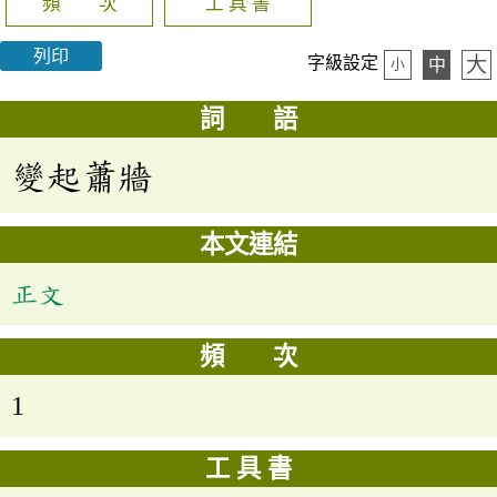
頻 次
工 具 書
列印
大
字級設定
中
小
詞 語
變起蕭牆
本文連結
正文
頻 次
1
工 具 書