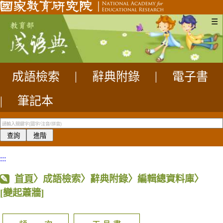
☰
成語檢索
|
辭典附錄
|
電子書
|
筆記本
:::
首頁
〉成語檢索〉辭典附錄〉編輯總資料庫〉
[變起蕭牆]