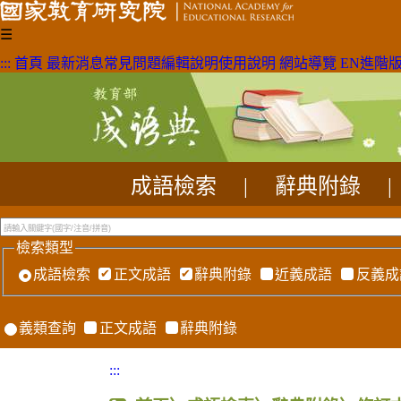
☰
:::
首頁
最新消息
常見問題
編輯說明
使用說明
網站導覽
EN
進階
成語檢索
|
辭典附錄
|
檢索類型
成語檢索
正文成語
辭典附錄
近義成語
反義成
義類查詢
正文成語
辭典附錄
:::