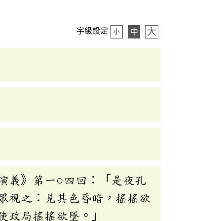
大
字級設定
中
小
演義》第一○四回：「是夜孔
眾視之：見其色昏暗，搖搖欲
使政局搖搖欲墜。」