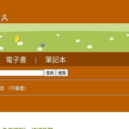
版
電子書
|
筆記本
語
（可複選）