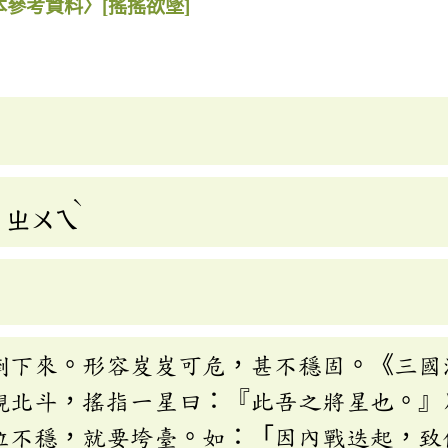
本參考資料〉
[搖搖欲墜]
ˋ
ㄓㄨㄟ
倒下來。形容岌岌可危，甚不穩固。《三國
觀北斗，搖指一星曰：『此吾之將星也。』
位不穩，就要垮臺。如：「因內戰迭起，致