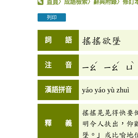
首頁
〉成語檢索〉辭典附錄〉修訂
列印
搖搖欲墜
詞 語
ˊ
ˊ
ˋ
注 音
ㄧㄠ
ㄧㄠ
ㄩ
漢語拼音
yáo yáo yù zhuì
搖搖晃晃得快要
釋 義
明令人扶出，仰
墜。」或比喻地