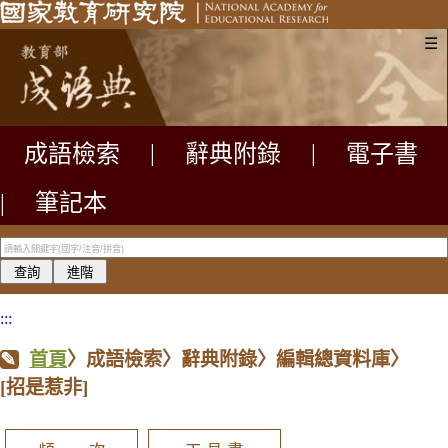
☰
成語檢索
|
辭典附錄
|
電子書
|
筆記本
:::
首頁
〉成語檢索〉辭典附錄〉編輯總資料庫〉
[招是惹非]