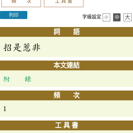
頻 次
工 具 書
列印
大
字級設定
中
小
詞 語
招是惹非
本文連結
附 錄
頻 次
1
工 具 書