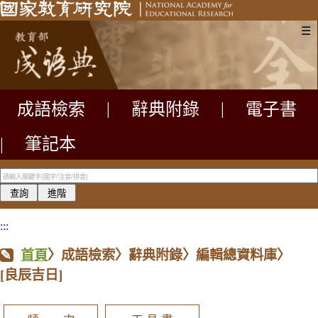
☰
成語檢索
|
辭典附錄
|
電子書
|
筆記本
:::
首頁
〉成語檢索〉辭典附錄〉編輯總資料庫〉
[良辰吉日]