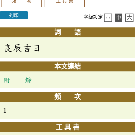
頻 次
工 具 書
列印
大
字級設定
中
小
詞 語
良辰吉日
本文連結
附 錄
頻 次
1
工 具 書