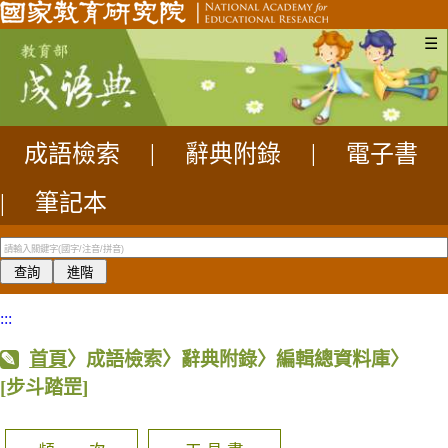
☰
成語檢索
|
辭典附錄
|
電子書
|
筆記本
:::
首頁
〉成語檢索〉辭典附錄〉編輯總資料庫〉
[步斗踏罡]