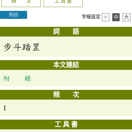
頻 次
工 具 書
列印
大
字級設定
中
小
詞 語
步斗踏罡
本文連結
附 錄
頻 次
1
工 具 書