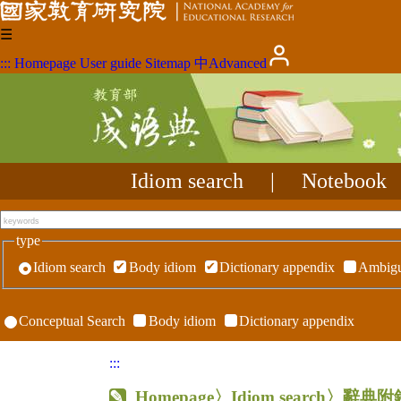
☰
:::
Homepage
User guide
Sitemap
中
Advanced
Idiom search
|
Notebook
type
Idiom search
Body idiom
Dictionary appendix
Ambigu
Conceptual Search
Body idiom
Dictionary appendix
:::
Homepage
〉Idiom search〉