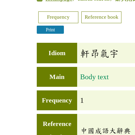
Frequency
Reference book
Print
軒昂氣宇
Idiom
Main
Body text
Frequency
1
Reference
中國成語大辭典