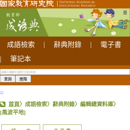
☰
成語檢索
|
辭典附錄
|
電子書
|
筆記本
:::
首頁
〉成語檢索〉辭典附錄〉編輯總資料庫〉
[風波平地]