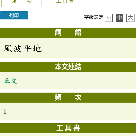
頻 次
工 具 書
列印
大
字級設定
中
小
詞 語
風波平地
本文連結
正文
頻 次
1
工 具 書