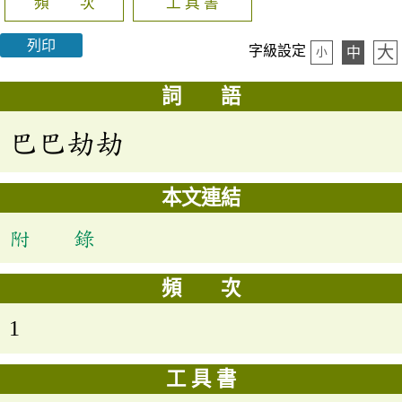
頻 次
工 具 書
列印
大
字級設定
中
小
詞 語
巴巴劫劫
本文連結
附 錄
頻 次
1
工 具 書