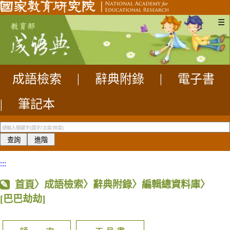
☰
成語檢索
|
辭典附錄
|
電子書
|
筆記本
:::
首頁
〉成語檢索〉辭典附錄〉編輯總資料庫〉
[巴巴劫劫]