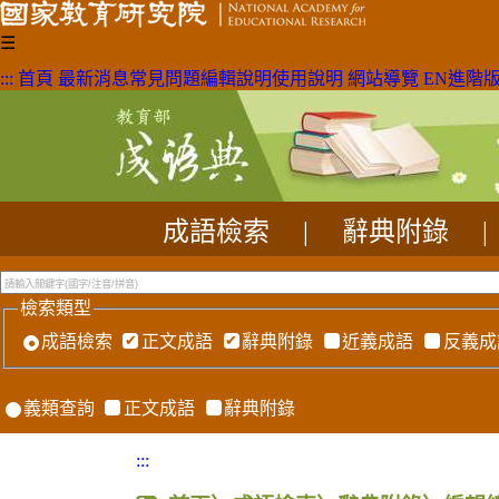
☰
:::
首頁
最新消息
常見問題
編輯說明
使用說明
網站導覽
EN
進階
成語檢索
|
辭典附錄
|
檢索類型
成語檢索
正文成語
辭典附錄
近義成語
反義成
義類查詢
正文成語
辭典附錄
:::