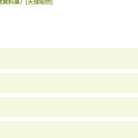
總資料庫〉
[天理昭然]