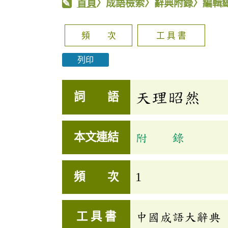
首頁
〉成語檢索〉辭典附錄〉編輯
頻 次
工 具 書
列印
天理昭然
詞 語
本文連結
附 錄
頻 次
1
工 具 書
中國成語大辭典