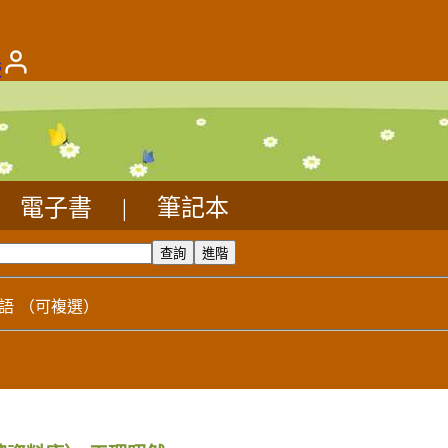
版
電子書
|
筆記本
語
（可複選）