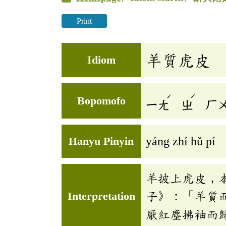
Print
羊質虎皮
Idiom
ˊ
ˊ
Bopomofo
ㄧㄤ
ㄓ
ㄏ
Hanyu Pinyin
yáng zhí hǔ pí
羊披上虎皮，
Interpretation
子》：「羊質
厭紅塵拂袖而