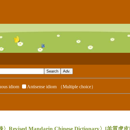
ous idiom
Antisense idiom
（Multiple choice）
evised Mandarin Chinese Dictionary〉
[羊質虎皮