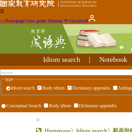
☰
:::
Homepage
User guide
Sitemap
中
Advanced
Idiom search
|
Notebook
type
Idiom search
Body idiom
Dictionary appendix
Ambigu
Conceptual Search
Body idiom
Dictionary appendix
:::
Homepage
〉Idiom search〉辭典附錄〉R