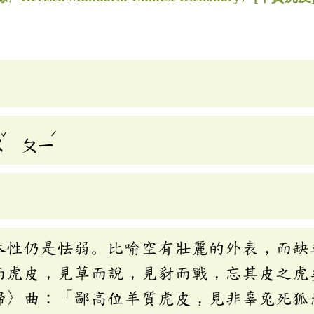
ˇ
ˊ
ㄨ
ㄆㄧ
本性仍是怯弱。比喻空有壯麗的外表，而缺
而虎皮，見草而說，見豺而戰，忘其皮之虎
歸〉曲：「鄙高位羊質虎皮，見非辜兔死狐