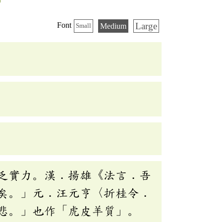
Large
Font
Medium
Small
乏實力。漢．揚雄《法言．吾
矣。」元．汪元亨〈折桂令．
悲。」也作「虎皮羊質」。