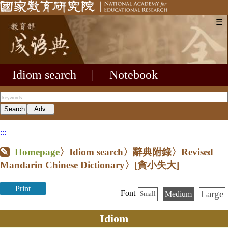
☰
Idiom search
|
Notebook
:::
Homepage
〉Idiom search〉辭典附錄〉Revised
Mandarin Chinese Dictionary〉
[貪小失大]
Print
Large
Font
Medium
Small
Idiom