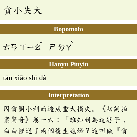
貪小失大
Bopomofo
ˇ
ˋ
ㄊㄢ
ㄒㄧㄠ
ㄕ
ㄉㄚ
Hanyu Pinyin
tān xiǎo shī dà
Interpretation
因貪圖小利而造成重大損失。《初刻拍
案驚奇》卷一六：「誰知到為這婆子，
白白裡送了兩個後生媳婦？這叫做『貪