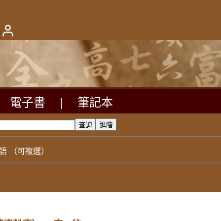
版
電子書
|
筆記本
語
（可複選）