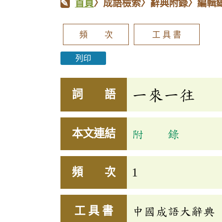
首頁
〉成語檢索〉辭典附錄〉編輯
頻 次
工 具 書
列印
一來一往
詞 語
本文連結
附 錄
頻 次
1
工 具 書
中國成語大辭典