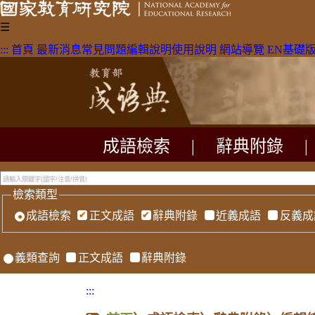
☰
:::
首頁
最新消息
常見問題
編輯說明
使用說明
網站導覽
EN
基礎
成語檢索
|
辭典附錄
|
檢索類型
成語檢索
正文成語
辭典附錄
近義成語
反義成
義類查詢
正文成語
辭典附錄
:::