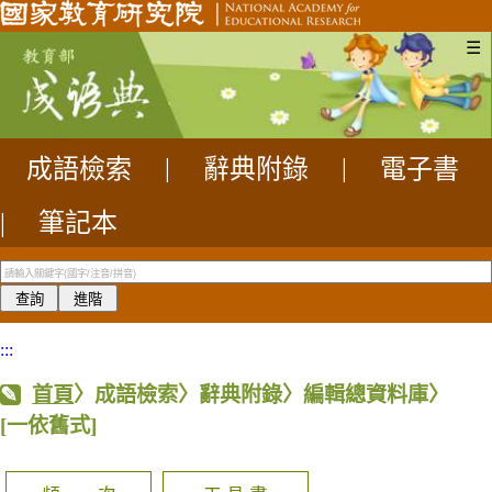
☰
成語檢索
|
辭典附錄
|
電子書
|
筆記本
:::
首頁
〉成語檢索〉辭典附錄〉編輯總資料庫〉
[一依舊式]