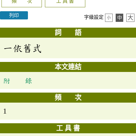
頻 次
工 具 書
列印
大
字級設定
中
小
詞 語
一依舊式
本文連結
附 錄
頻 次
1
工 具 書