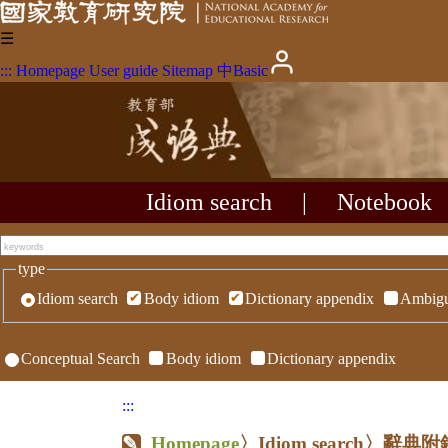
☰
:::
Homepage
User guide
Sitemap
中
Basic
Idiom search
|
Notebook
type
Idiom search
Body idiom
Dictionary appendix
Ambigu
Conceptual Search
Body idiom
Dictionary appendix
:::
Homepage
〉Idiom search〉