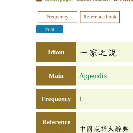
Frequency
Reference book
Print
一家之說
Idiom
Main
Appendix
Frequency
1
Reference
中國成語大辭典