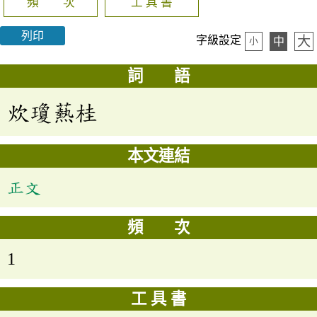
頻 次
工 具 書
列印
大
字級設定
中
小
詞 語
炊瓊爇桂
本文連結
正文
頻 次
1
工 具 書