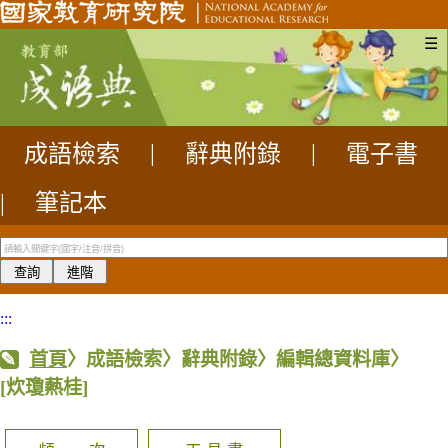
☰
成語檢索
|
辭典附錄
|
電子書
|
筆記本
:::
首頁
〉成語檢索〉辭典附錄〉編輯總資料庫〉
[炊瓊爇桂]