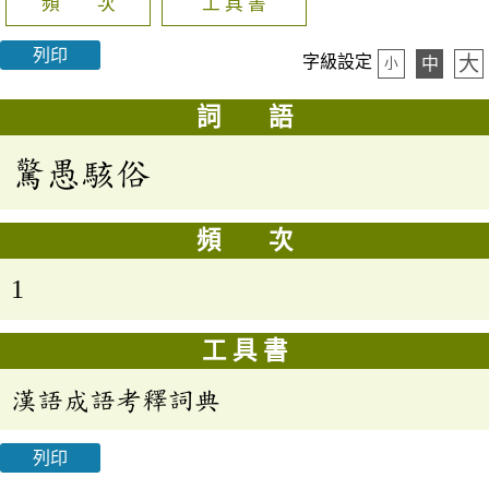
頻 次
工 具 書
列印
大
字級設定
中
小
詞 語
驚愚駭俗
頻 次
1
工 具 書
漢語成語考釋詞典
列印