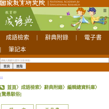
☰
成語檢索
|
辭典附錄
|
電子書
|
筆記本
:::
首頁
〉成語檢索〉辭典附錄〉編輯總資料庫〉
[驚愚駭俗]