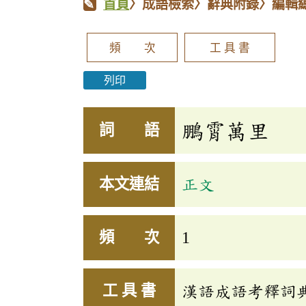
首頁
〉成語檢索〉辭典附錄〉編輯
頻 次
工 具 書
列印
鵬霄萬里
詞 語
本文連結
正文
頻 次
1
工 具 書
漢語成語考釋詞