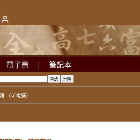
版
電子書
|
筆記本
語
（可複選）