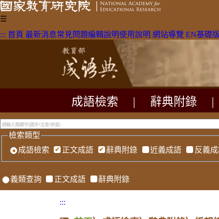
☰
:::
首頁
最新消息
常見問題
編輯說明
使用說明
網站導覽
EN
基礎
成語檢索
|
辭典附錄
|
檢索類型
成語檢索
正文成語
辭典附錄
近義成語
反義成
義類查詢
正文成語
辭典附錄
:::