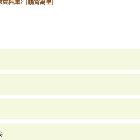
總資料庫〉
[鵬霄萬里]
典