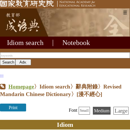
☰
Idiom search
|
Notebook
:::
Homepage
〉Idiom search〉辭典附錄〉Revised
Mandarin Chinese Dictionary〉
[漫不經心]
Print
Large
Font
Medium
Small
Idiom