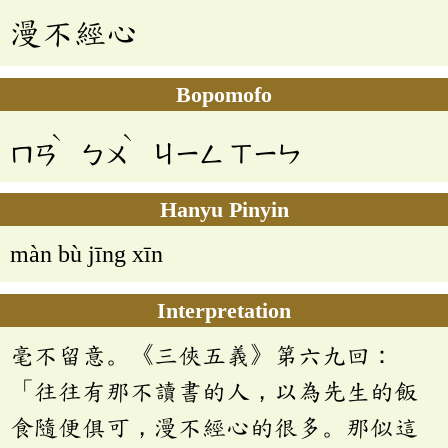
漫不經心
Bopomofo
ˋ
ˋ
ㄇㄢ
ㄅㄨ
ㄐㄧㄥ
ㄒㄧㄣ
Hanyu Pinyin
màn bù jīng xīn
Interpretation
毫不留意。《三俠五義》第六九回：
「往往有那不讀書的人，以為先生的飯
食隨便俱可，漫不經心的很多。那似這